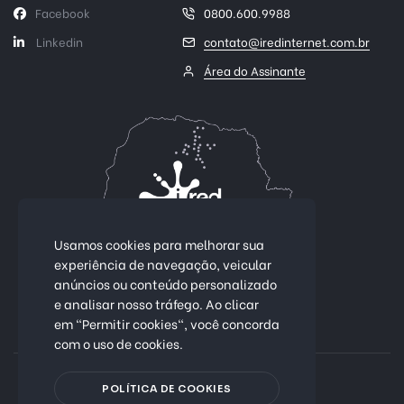
Facebook
0800.600.9988
Linkedin
contato@iredinternet.com.br
Área do Assinante
Usamos cookies para melhorar sua
experiência de navegação, veicular
anúncios ou conteúdo personalizado
Conectividade 100% fibra óptica.
e analisar nosso tráfego. Ao clicar
em "Permitir cookies", você concorda
Mais de 25 cidades no Paraná
com o uso de cookies.
Política de Privacidade
POLÍTICA DE COOKIES