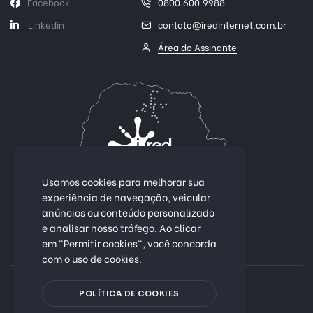
Facebook
0800.600.9988
Linkedin
contato@iredinternet.com.br
Área do Assinante
Usamos cookies para melhorar sua
experiência de navegação, veicular
anúncios ou conteúdo personalizado
Conectividade 100% fibra óptica.
e analisar nosso tráfego. Ao clicar
em "Permitir cookies", você concorda
Mais de 25 cidades no Paraná
com o uso de cookies.
Política de Privacidade
POLÍTICA DE COOKIES