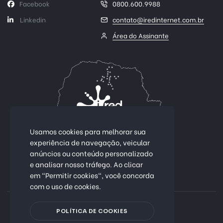
Facebook
0800.600.9988
Linkedin
contato@iredinternet.com.br
Área do Assinante
Usamos cookies para melhorar sua
experiência de navegação, veicular
anúncios ou conteúdo personalizado
Conectividade 100% fibra óptica.
e analisar nosso tráfego. Ao clicar
em "Permitir cookies", você concorda
Mais de 25 cidades no Paraná
com o uso de cookies.
Política de Privacidade
POLÍTICA DE COOKIES