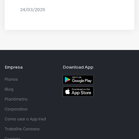
24/03/2025
POR
IRED INTERNET
Empresa
Download App
Planos
Blog
Planômetro
Corporativo
Como usar o App Ired
Trabalhe Conosco
Contato