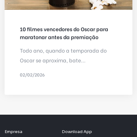
10 filmes vencedores do Oscar para
maratonar antes da premiação
Todo ano, quando a temporada do
Oscar se aproxima, bate...
02/02/2026
POR
IRED INTERNET
Empresa
Download App