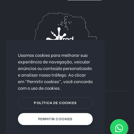
Usamos cookies para melhorar sua
experiência de navegação, veicular
anúncios ou conteúdo personalizado
Conectividade 100% fibra óptica.
e analisar nosso tráfego. Ao clicar
em "Permitir cookies", você concorda
Mais de 25 cidades no Paraná
com o uso de cookies.
Política de Privacidade
POLÍTICA DE COOKIES
© 2026 - Ired Internet
PERMITIR COOKIES