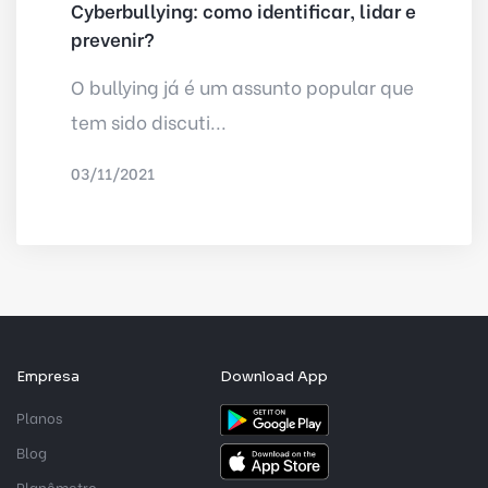
Cyberbullying: como identificar, lidar e
prevenir?
O bullying já é um assunto popular que
tem sido discuti...
03/11/2021
POR
DELTA INTERNET
Empresa
Download App
Planos
Blog
Planômetro