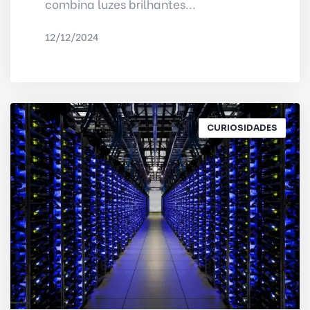
combina luzes brilhantes...
12/12/2024
POR
POR IRED INTERNET
CURIOSIDADES