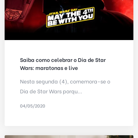
Saiba como celebrar o Dia de Star
Wars: maratonas e live
Nesta segunda (4), comemora-se o
Dia de Star Wars porqu...
04/05/2020
POR
UOL - FOLHA DE SP