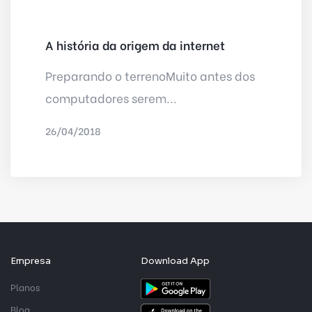
A história da origem da internet
Preparando o terrenoMuito antes dos
computadores serem...
26/04/2018
POR
NILTON KLEÍNA
Empresa
Download App
Planos
Blog