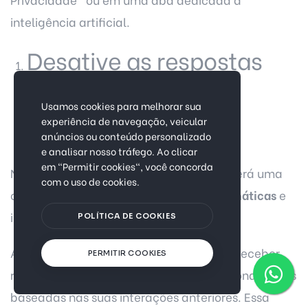
inteligência artificial.
Desative as respostas
automáticas e
personalizadas
Usamos cookies para melhorar sua
experiência de navegação, veicular
anúncios ou conteúdo personalizado
e analisar nosso tráfego. Ao clicar
em "Permitir cookies", você concorda
Na seção de configurações de IA, você verá uma
com o uso de cookies.
opção para
desativar as respostas automáticas
e
interações personalizadas do Meta AI.
POLÍTICA DE COOKIES
Ao desativar esta função, você deixa de receber
PERMITIR COOKIES
respostas automáticas e sugestões personalizadas
baseadas nas suas interações anteriores. Essa