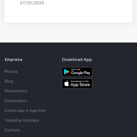
07/10/2025
POR
IRED INTERNET
Empresa
Download App
Planos
Blog
Planômetro
Corporativo
Como usar o App Ired
Trabalhe Conosco
Contato